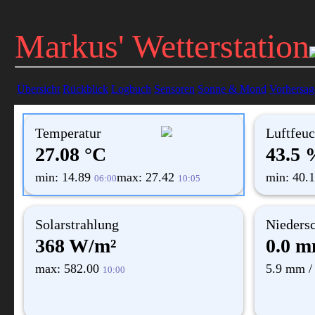
Markus' Wetterstation
Übersicht
Rückblick
Logbuch
Sensoren
Sonne & Mond
Vorhersag
Temperatur
Luftfeuc
27.08 °C
43.5 
min: 14.89
max: 27.42
min: 40.
06:00
10:05
Solarstrahlung
Nieders
368 W/m²
0.0 
max: 582.00
5.9 mm /
10:00