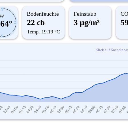
N
Bodenfeuchte
Feinstaub
CO
W
22 cb
3 µg/m³
5
64°
O
Temp. 19.19 °C
S
Klick auf Kacheln we