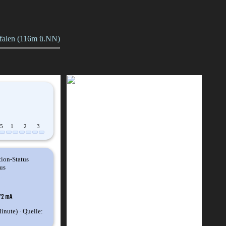
tfalen (116m ü.NN)
.5
1
2
3
72 mA
inute) · Quelle: