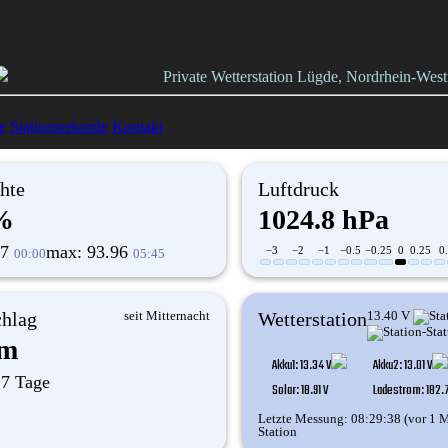
Private Wetterstation Lügde, Nordrhein-Wes
e
Stationsrekorde
Kontakt
hte
Luftdruck
%
1024.8 hPa
67
max: 93.96
−3
−2
−1
−0.5
−0.25
0
0.25
0
00:00
05:45
chlag
seit Mitternacht
Wetterstation
13.40 V
mm
Akku1: 13.34 V
Akku2: 13.01 V
 7 Tage
Solar: 18.91 V
Ladestrom: 182.
Letzte Messung: 08:29:38 (vor 1 M
Station