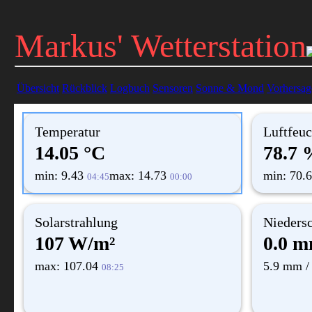
Markus' Wetterstation
Übersicht
Rückblick
Logbuch
Sensoren
Sonne & Mond
Vorhersag
Temperatur
Luftfeuc
14.05 °C
78.7 
min: 9.43
max: 14.73
min: 70.
04:45
00:00
Solarstrahlung
Nieders
107 W/m²
0.0 
max: 107.04
5.9 mm /
08:25