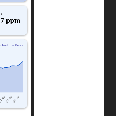
₂
97 ppm
chselt die Kurve